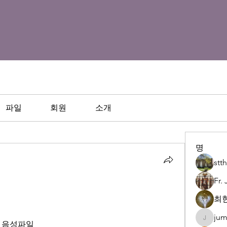
파일
회원
소개
명
st
Fr.
최현
jum
juman92
의 음성파일