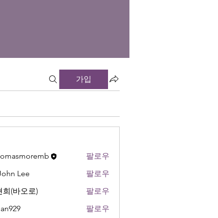
가입
thomasmoremb
팔로우
 John Lee
팔로우
희(바오로)
팔로우
an929
팔로우
9