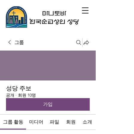
그룹
성당 주보
공개
·
회원 10명
가입
그룹 활동
미디어
파일
회원
소개