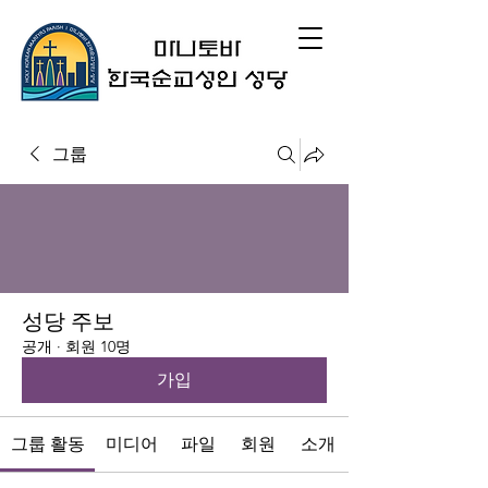
그룹
성당 주보
공개
·
회원 10명
가입
그룹 활동
미디어
파일
회원
소개