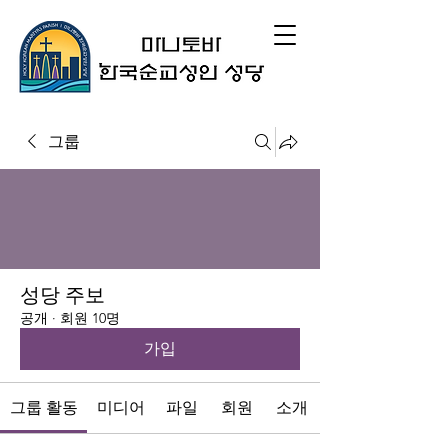
그룹
성당 주보
공개
·
회원 10명
가입
그룹 활동
미디어
파일
회원
소개