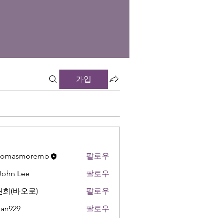
가입
thomasmoremb
팔로우
 John Lee
팔로우
희(바오로)
팔로우
an929
팔로우
9