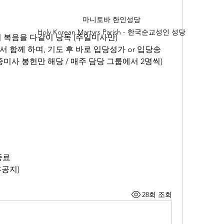
마니토바 한인성당
Holy Korean Martyrs Parish - 한국순교성인 성당
날의 복음을 다같이 낭독 (주일미사만)
서서 함께 하며, 기도 후 바로 입당성가 or 입당송
교중미사 봉헌만 해당 / 매주 담당 그룹에서 2명씩)
종료
후공지)
28회 조회