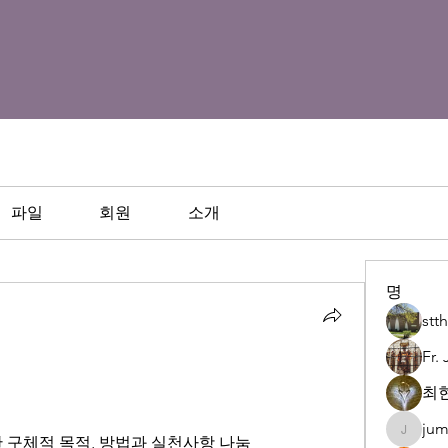
파일
회원
소개
명
st
Fr.
최현
jum
juman92
한 구체적 목적, 방법과 실천사항 나눔