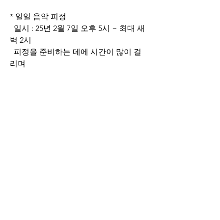
* 일일 음악 피정
  일시 : 25년 2월 7일 오후 5시 ~ 최대 새
벽 2시
  피정을 준비하는 데에 시간이 많이 걸
리며
  피정에 필요한 사항에 대한 요청은 개
별적으로 하겠습니다.
  관람이 아닌 많은 교우분들의 적극적 
참여를 기대합니다.
0
0
30
Write a comment...
소개
그룹에 오신 것을 환영합니다. 다른 회원
과의 교류 및 업데이트 수신, 미디어 공