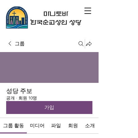
그룹
성당 주보
공개
·
회원 10명
가입
그룹 활동
미디어
파일
회원
소개