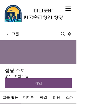
그룹
성당 주보
공개
·
회원 10명
가입
그룹 활동
미디어
파일
회원
소개