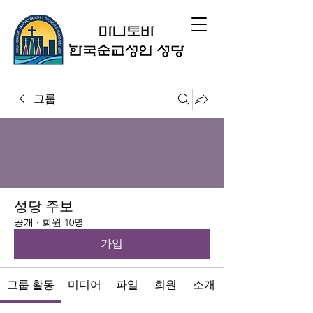
그룹
성당 주보
공개
·
회원 10명
가입
그룹 활동
미디어
파일
회원
소개