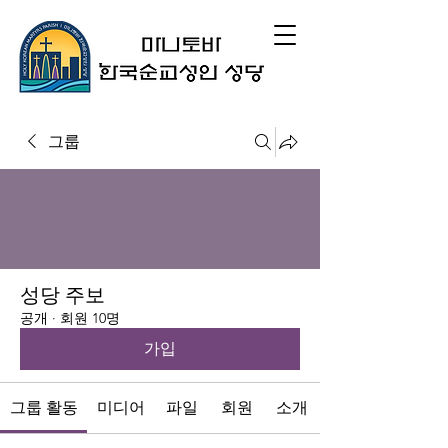
그룹
성당 주보
공개
·
회원 10명
가입
그룹 활동
미디어
파일
회원
소개