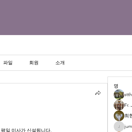
파일
회원
소개
명
st
Fr.
최현
jum
juman92
 평일 미사가 신설됩니다.