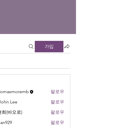
가입
thomasmoremb
팔로우
 John Lee
팔로우
희(바오로)
팔로우
an929
팔로우
9