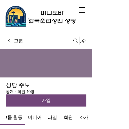
그룹
성당 주보
공개
·
회원 10명
가입
그룹 활동
미디어
파일
회원
소개