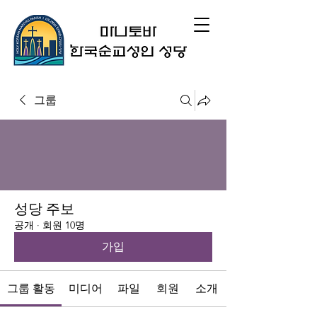
그룹
성당 주보
공개
·
회원 10명
가입
그룹 활동
미디어
파일
회원
소개