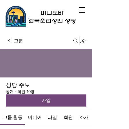
그룹
성당 주보
공개
·
회원 10명
가입
그룹 활동
미디어
파일
회원
소개