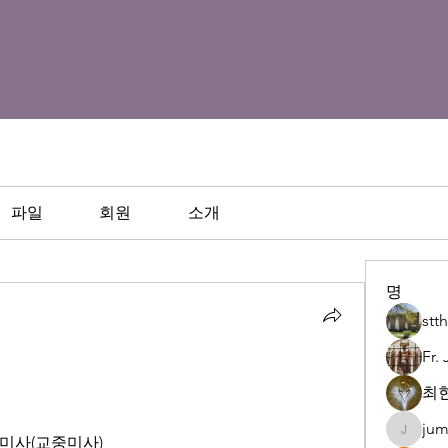
파일
회원
소개
명
st
Fr.
최현
jum
juman92
 성야미사(교중미사)