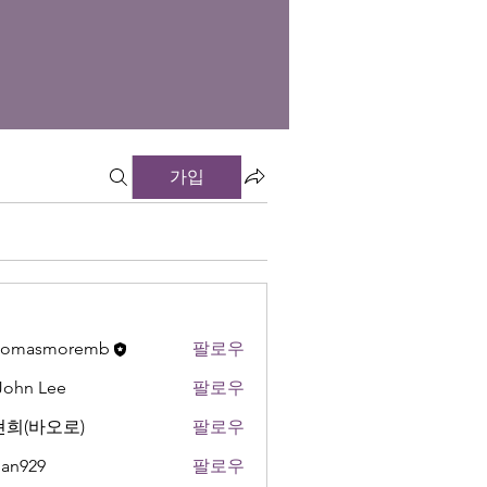
가입
thomasmoremb
팔로우
 John Lee
팔로우
희(바오로)
팔로우
an929
팔로우
9