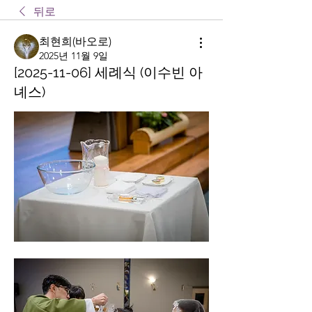
뒤로
최현희(바오로)
2025년 11월 9일
[2025-11-06] 세례식 (이수빈 아
녜스)