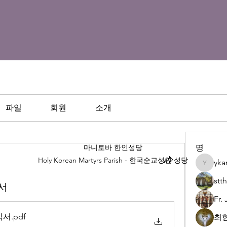
파일
회원
소개
마니토바 한인성당
명
Holy Korean Martyrs Parish - 한국순교성인 성당
yka
ykangbo
st
서
Fr.
식서
.pdf
최현