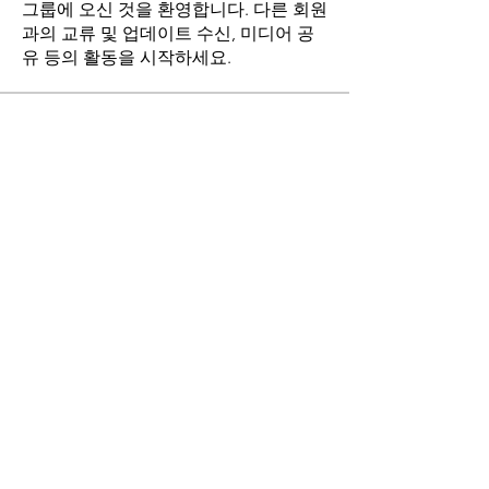
그룹에 오신 것을 환영합니다. 다른 회원
과의 교류 및 업데이트 수신, 미디어 공
유 등의 활동을 시작하세요.
명
stthomasmoremb
팔로우
Grace
팔로우
Fr. John Lee
팔로우
Angie Yu
팔로우
최현희(바오로)
팔로우
전체 회원 보기(17명)