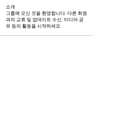
소개
그룹에 오신 것을 환영합니다. 다른 회원
과의 교류 및 업데이트 수신, 미디어 공
유 등의 활동을 시작하세요.
명
stthomasmoremb
팔로우
Grace
팔로우
Fr. John Lee
팔로우
Angie Yu
팔로우
최현희(바오로)
팔로우
전체 회원 보기(17명)