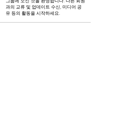
그룹에 오신 것을 환영합니다. 다른 회원
과의 교류 및 업데이트 수신, 미디어 공
유 등의 활동을 시작하세요.
명
stthomasmoremb
팔로우
Grace
팔로우
Fr. John Lee
팔로우
Angie Yu
팔로우
최현희(바오로)
팔로우
전체 회원 보기(17명)