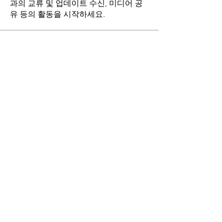
과의 교류 및 업데이트 수신, 미디어 공
유 등의 활동을 시작하세요.
명
stthomasmoremb
팔로우
Grace
팔로우
Fr. John Lee
팔로우
Angie Yu
팔로우
최현희(바오로)
팔로우
전체 회원 보기(17명)
마니토바 한인성당