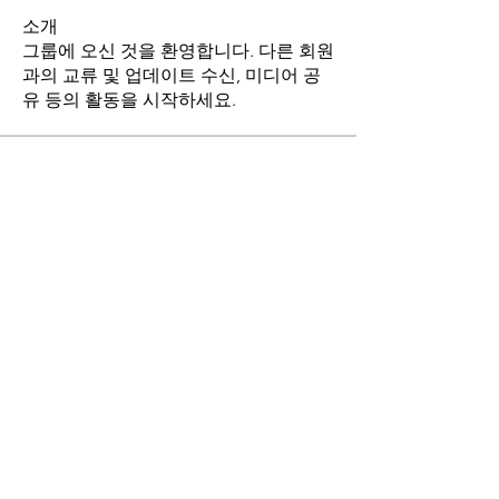
소개
그룹에 오신 것을 환영합니다. 다른 회원
과의 교류 및 업데이트 수신, 미디어 공
유 등의 활동을 시작하세요.
명
stthomasmoremb
팔로우
Grace
팔로우
Fr. John Lee
팔로우
Angie Yu
팔로우
최현희(바오로)
팔로우
전체 회원 보기(17명)