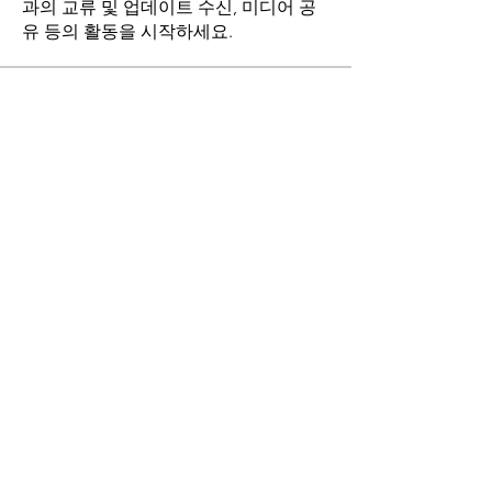
과의 교류 및 업데이트 수신, 미디어 공
유 등의 활동을 시작하세요.
명
stthomasmoremb
팔로우
Grace
팔로우
Fr. John Lee
팔로우
Angie Yu
팔로우
최현희(바오로)
팔로우
전체 회원 보기(17명)
마니토바 한인성당