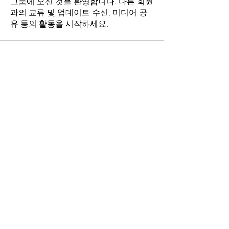
그룹에 오신 것을 환영합니다. 다른 회원
과의 교류 및 업데이트 수신, 미디어 공
유 등의 활동을 시작하세요.
명
stthomasmoremb
팔로우
Grace
팔로우
Fr. John Lee
팔로우
Angie Yu
팔로우
최현희(바오로)
팔로우
전체 회원 보기(17명)