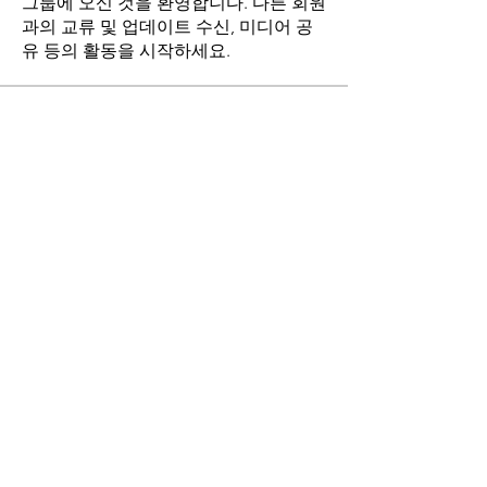
그룹에 오신 것을 환영합니다. 다른 회원
과의 교류 및 업데이트 수신, 미디어 공
유 등의 활동을 시작하세요.
명
stthomasmoremb
팔로우
Grace
팔로우
Fr. John Lee
팔로우
Angie Yu
팔로우
최현희(바오로)
팔로우
전체 회원 보기(17명)