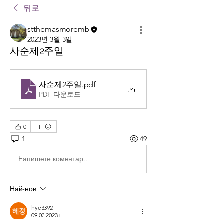
뒤로
stthomasmoremb
2023년 3월 3일
사순제2주일
사순제2주일
.pdf
PDF 다운로드
0
1
49
Напишете коментар...
Най-нов
hye3392
09.03.2023 г.