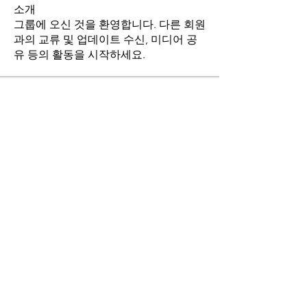
소개
그룹에 오신 것을 환영합니다. 다른 회원
과의 교류 및 업데이트 수신, 미디어 공
유 등의 활동을 시작하세요.
명
stthomasmoremb
팔로우
Grace
팔로우
Fr. John Lee
팔로우
Angie Yu
팔로우
최현희(바오로)
팔로우
전체 회원 보기(17명)