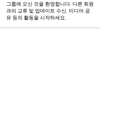
그룹에 오신 것을 환영합니다. 다른 회원
과의 교류 및 업데이트 수신, 미디어 공
유 등의 활동을 시작하세요.
명
stthomasmoremb
팔로우
Grace
팔로우
Fr. John Lee
팔로우
Angie Yu
팔로우
최현희(바오로)
팔로우
전체 회원 보기(17명)