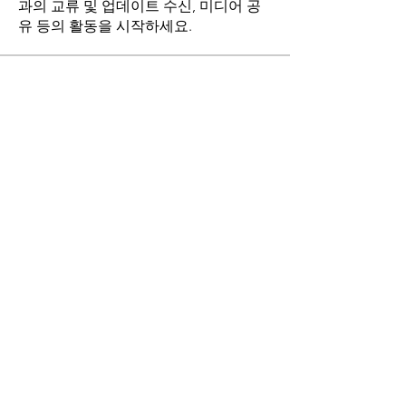
과의 교류 및 업데이트 수신, 미디어 공
유 등의 활동을 시작하세요.
명
stthomasmoremb
팔로우
Grace
팔로우
Fr. John Lee
팔로우
Angie Yu
팔로우
최현희(바오로)
팔로우
전체 회원 보기(17명)
마니토바 한인성당