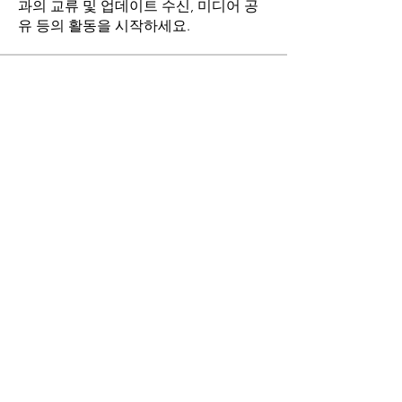
과의 교류 및 업데이트 수신, 미디어 공
유 등의 활동을 시작하세요.
명
stthomasmoremb
팔로우
Grace
팔로우
Fr. John Lee
팔로우
Angie Yu
팔로우
최현희(바오로)
팔로우
전체 회원 보기(17명)
마니토바 한인성당