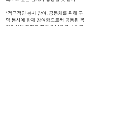
*적극적인 봉사 참여. 공동체를 위해 구
역 봉사에 함께 참여함으로써 공통된 목
적의식을 가지고 자주 만남으로서 친교
를 향상킬수 있을것이다.공동체 안에서 
함께 협력하며 서로 도와가며 봉사를 할
때 우리는 상대방을 더 이해하고 가까워 
질수 있으니. 우리는 다양한 사람들과 함
께 어울리려고 노력하며, 함께 봉사활동
에 참여, 호흡을 맞추고 서로를 존중 함
으로써 더욱 긴밀한 친교를 형성. 봉사활
동을 통하여 우리가 함께 하나의 마음으
로 서로 도와주고 사랑을 실천한 계기가 
된다.
0
0
34
댓글을 입력하세요.