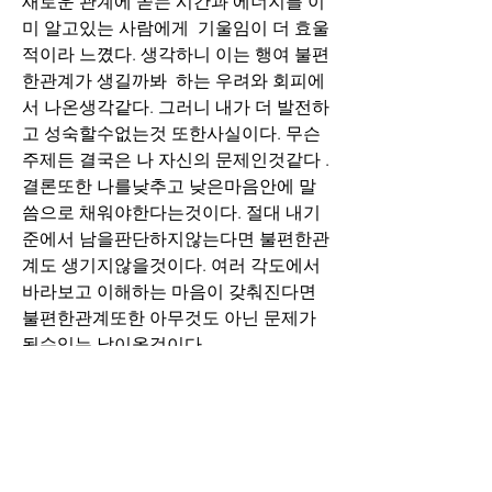
새로운 관계에 쏟는 시간과 에너지를 이
미 알고있는 사람에게  기울임이 더 효울
적이라 느꼈다. 생각하니 이는 행여 불편
한관계가 생길까봐  하는 우려와 회피에
서 나온생각같다. 그러니 내가 더 발전하
고 성숙할수없는것 또한사실이다. 무슨 
주제든 결국은 나 자신의 문제인것같다 . 
결론또한 나를낮추고 낮은마음안에 말
씀으로 채워야한다는것이다. 절대 내기
준에서 남을판단하지않는다면 불편한관
계도 생기지않을것이다. 여러 각도에서 
바라보고 이해하는 마음이 갖춰진다면 
불편한관계또한 아무것도 아닌 문제가 
될수있는 날이올것이다.
* 저 개인적으로 생각할땐 굳이 부딪혀
서 친교를 맺고 싶지는 않다. 뾰족한 사
람과 안 맞는데 상처 받으면서까지 만나
고 싶지는 않았다. 하지만 공동체를 보며 
생각한다면? 여러사람들이 각자의 생각