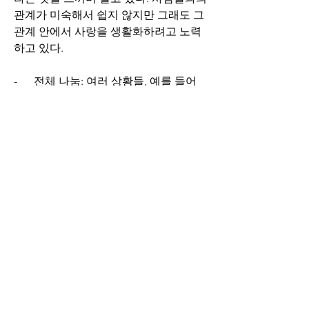
관계가 미숙해서 쉽지 않지만 그래도 그 
관계 안에서 사랑을 생활화하려고 노력
하고 있다.
-      전체 나눔: 여러 상황들, 예를 들어 
가정, 자녀, 직장, 취미 등이 하느님보다 
우선 순위가 되기 쉽기에 신앙을 키우는
게 어렵다. 신앙을 키우기 위해서는 하느
님을 일순위로 해야 하는데 그 방법으로 
아침에 일어나서 성호경 긋기, 기도하기, 
매일미사 말씀 읽고 묵상하기, 나의 사고
방식 바꾸기, 서로 다정하게 지내며 신뢰
를 쌓아 조언도 다정하게 하는 사람이 되
어주기, 긍정적인 생각으로 할 수 있다고 
믿기, 조급해하지 말고 꾸준히 먼저 인사
하고 다정하게 지내는 것이 중요하다.
0
0
22