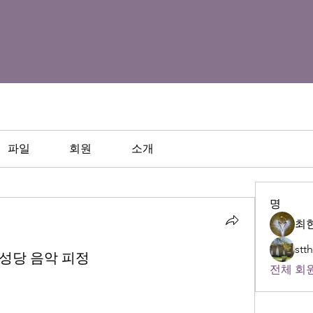
파일
회원
소개
명
최현
st
한인성당 음악 피정
전체 회원