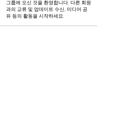
그룹에 오신 것을 환영합니다. 다른 회원
과의 교류 및 업데이트 수신, 미디어 공
유 등의 활동을 시작하세요.
명
ykangbohr
팔로우
ykangbohr
stthomasmoremb
팔로우
Fr. John Lee
팔로우
최현희(바오로)
팔로우
jinhee2jini
팔로우
전체 회원 보기(7명)