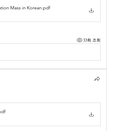
ation Mass in Korean
.pdf
33회 조회
pdf