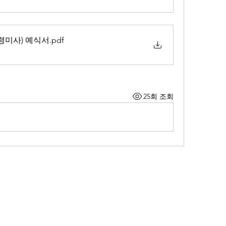
령미사) 예식서
.pdf
25회 조회