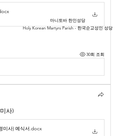
docx
마니토바 한인성당
Holy Korean Martyrs Parish - 한국순교성인 성당
30회 조회
미사)
령미사) 예식서
.docx