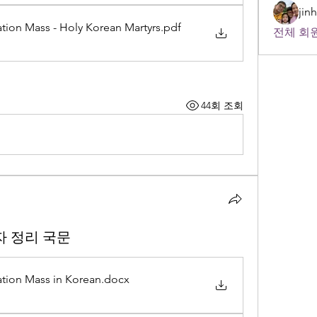
jin
ation Mass - Holy Korean Martyrs
.pdf
전체 회원
44회 조회
자 정리 국문
ation Mass in Korean
.docx