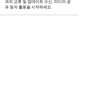
과의 교류 및 업데이트 수신, 미디어 공
유 등의 활동을 시작하세요.
명
stthomasmoremb
팔로우
Grace
팔로우
Fr. John Lee
팔로우
Angie Yu
팔로우
최현희(바오로)
팔로우
전체 회원 보기(17명)
마니토바 한인성당